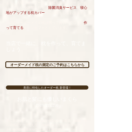
また、大切なオーダーメイド枕を長持ちさせるため
に、においや雑菌を抑える
除菌消臭サービス
や
寝心
地がアップする枕カバー
のご提案もしております。
当店のオーダーメイド枕は買って終わりでなく、
作
って育てる
をコンセプトとしています。
当店で一緒に、枕を作って、育てま
しょう
オーダーメイド枕の測定のご予約はこちらから
美容に特化したオーダー枕 新登場！
お肌と髪にも優しいまくら
「newmine」
​美しさのキープのために欠かせないのが良質な睡眠。美
容睡眠をテーマとして「newmine」からオーダーメイド
まくらの新構造トップユニットが登場