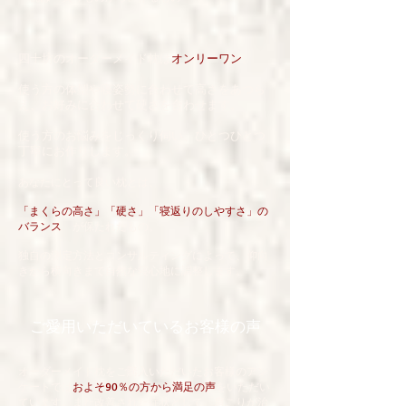
四十坊のオーダーメイド枕は
オンリーワン
。
使う方の体型や寝姿勢に合わせて高さをあつら
え、お好みに合わせて硬さを合わせます。
使う方のお悩みをじっくり伺い、ひとつひとつ
丁寧にお作りします。
あなたにとって良い枕とは、
「まくらの高さ」「硬さ」「寝返りのしやすさ」の
バランス
が保たれたもの。
独自の測定方法とコンサルティングによって、仰向
きから横向きまで自然な寝心地に調整します。
ご愛用いただいているお客様の声
オーダーメイド枕をご購入いただいたお客様のアン
ケートでは
およそ90％の方から満足の声
をいただい
ています。また改善された症状として「肩こりが治