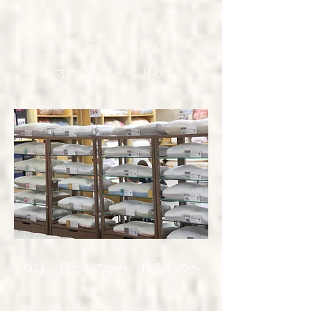
北海道でトップクラスのオーダー枕、美容まくら、横向き寝まくら、
いびき防止まくら、など健康枕、枕カバーを扱う寝具インテリア専門
店 四十坊 しじゅうぼう
​オーダーメイド枕
order pillow
枕は 買うものから、作るものへ
枕は 買うものから、作るものへ
​