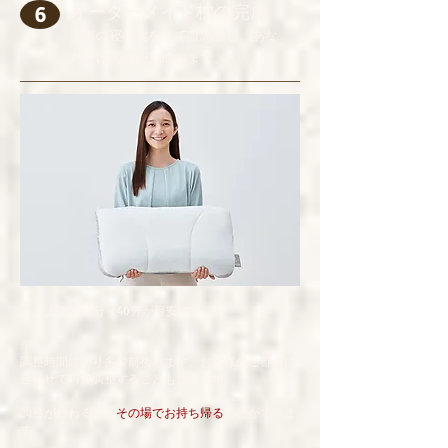
オーダーメイド枕の完成
6
実際の寝心地を見て微調整し、あな
ただけの枕が完成します。
ここまでで20分～40分が目安です。
​※
調整時間により多少前後します。お客様のご都合に
合わせて時短調整することもできます。
調整が終わると、
その場でお持ち帰る
ことができま
す。