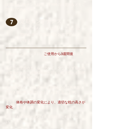
​次回のメンテナンス日程、使用時の注意点などをご
説明して終了です。
定期メンテナンス
7
オーダーメイド枕は購入した後、定
期的な高さの微調整をおすすめして
います。
​最初のメンテナンス日は
ご使用から3週間後
が目安
です。
以前にご使用のまくらと比べて、少なからず寝心地
の変化があり、お客様自身が新しい枕に慣れる期間
が必要になるからです。
お手数ですが、ご使用から3週間をめどに再来店い
ただき微調整させていただければと思います。
また、
体格や体調の変化により、適切な枕の高さが
変化
する場合もあります。
少しでも違和感があれば、お気軽にご相談くださ
い。