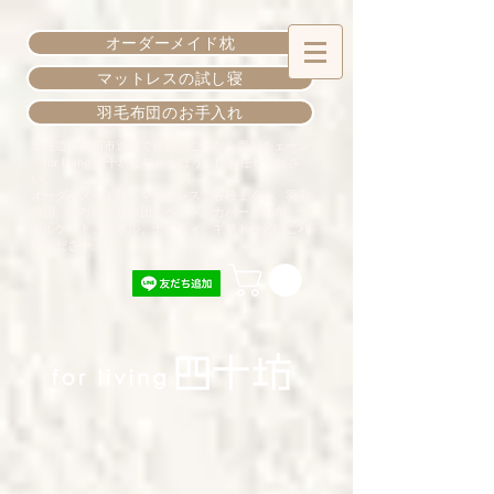
オーダーメイド枕
マットレスの試し寝
羽毛布団のお手入れ
北海道、留萌市近郊で寝具のことなら西川チェーン
「for living 四十坊しじゅうぼう」にお任せくださ
い。
オーダーメイド枕、マットレス、各種まくら、羽毛
布団、掛布団、敷布団、ベッド、カバー、毛布、タ
オルケット、タオル、ナイティ、ギフトなどにご利
用ください。