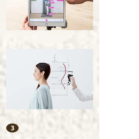
専用機器 PI＋MA PITTA（ピマピッタ）の機能はこ
ちら
素材を選ぶ
3
各素材の特徴をご説明し、お好みの