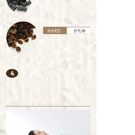
長炭を練り込んだパイプ。
そば殻
放熱性に優れ、高温多湿の日
本の夏に最適な天然素材のそ
ば殻。
作った枕を試し寝・調整
4
測定結果をもとに、お好みの素材の
サンプルに実際に寝ていただきなが
ら、コンサルティングを行い、あた
なに合う高さに調整していきます。