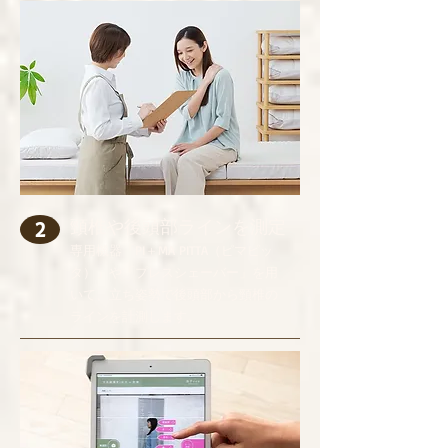
頸椎や後頭部ラインを測定
2
専用機器「PI＋MA PITTA（ピマピッ
タ）」や「プレスシェーバー」を用
いて、立ち姿勢で後頭部から頸椎の
ラインを計測します。