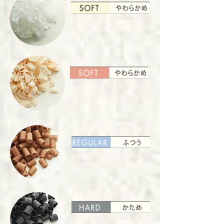
優れたクッション性をもつソ
ロテックスわたを粒状に加
工。
パフ
化粧道具として使われている
パフを使用。しっとりとした
感触が特徴。
エラストマー銅パイプ
やわらかな弾力性を持つパイ
プに銅を練りこんだ素材。
ミニ備長炭パイプ
適度な弾力性を持つ素材に備