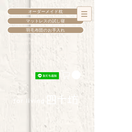
オーダーメイド枕
マットレスの試し寝
羽毛布団のお手入れ
北海道、留萌市近郊で寝具のことなら西川チェーン
「for living 四十坊しじゅうぼう」にお任せくださ
い。
オーダーメイド枕、マットレス、各種まくら、羽毛
布団、掛布団、敷布団、ベッド、カバー、毛布、タ
オルケット、タオル、ナイティ、ギフトなどにご利
用ください。