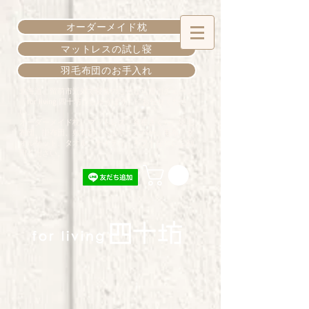
オーダーメイド枕
マットレスの試し寝
羽毛布団のお手入れ
北海道、留萌市近郊で寝具のことなら西川チェーン
「for living 四十坊しじゅうぼう」にお任せくださ
い。
オーダーメイド枕、マットレス、各種まくら、羽毛
布団、掛布団、敷布団、ベッド、カバー、毛布、タ
オルケット、タオル、ナイティ、ギフトなどにご利
用ください。